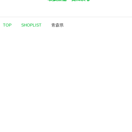
TOP
SHOPLIST
青森県
会社概要
CSR
プライバシーポリシー
品質保証と交換返品について
お手入れ方法と取扱い上の注意
© 2026 UNITED SPORTS BRANDS JAPAN INC.