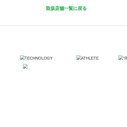
取扱店舗一覧に戻る
ATHLETE TOP
Mc
フットボール
KT
Th
Sh
NA
uh
リシー