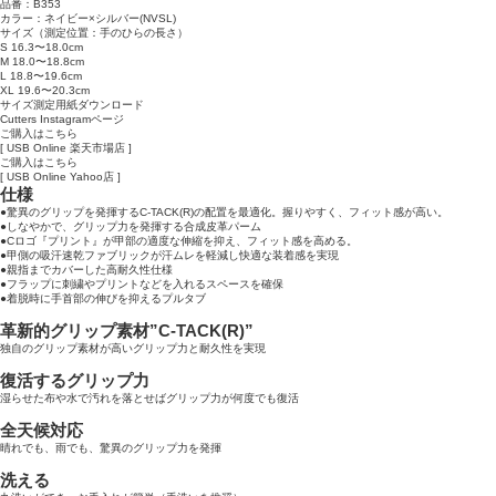
品番：
B353
カラー：
ネイビー×シルバー(NVSL)
サイズ（測定位置：手のひらの長さ）
S 16.3〜18.0cm
M 18.0〜18.8cm
L 18.8〜19.6cm
XL 19.6〜20.3cm
サイズ測定用紙ダウンロード
Cutters Instagramページ
ご購入はこちら
[ USB Online 楽天市場店 ]
ご購入はこちら
[ USB Online Yahoo店 ]
仕様
●驚異のグリップを発揮するC-TACK(R)の配置を最適化。握りやすく、フィット感が高い。
●しなやかで、グリップ力を発揮する合成皮革パーム
●Cロゴ『プリント』が甲部の適度な伸縮を抑え、フィット感を高める。
●甲側の吸汗速乾ファブリックが汗ムレを軽減し快適な装着感を実現
●親指までカバーした高耐久性仕様
●フラップに刺繍やプリントなどを入れるスペースを確保
●着脱時に手首部の伸びを抑えるプルタブ
革新的グリップ素材”C-TACK(R)”
独自のグリップ素材が高いグリップ力と耐久性を実現
復活するグリップ力
湿らせた布や水で汚れを落とせばグリップ力が何度でも復活
全天候対応
晴れでも、雨でも、驚異のグリップ力を発揮
洗える