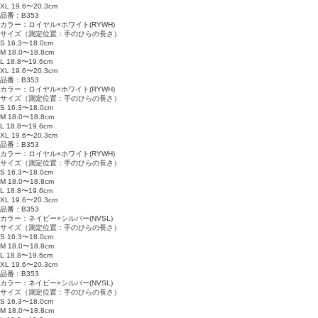
XL 19.6〜20.3cm
品番：
B353
カラー：
ロイヤル×ホワイト(RYWH)
サイズ（測定位置：手のひらの長さ）
S 16.3〜18.0cm
M 18.0〜18.8cm
L 18.8〜19.6cm
XL 19.6〜20.3cm
品番：
B353
カラー：
ロイヤル×ホワイト(RYWH)
サイズ（測定位置：手のひらの長さ）
S 16.3〜18.0cm
M 18.0〜18.8cm
L 18.8〜19.6cm
XL 19.6〜20.3cm
品番：
B353
カラー：
ロイヤル×ホワイト(RYWH)
サイズ（測定位置：手のひらの長さ）
S 16.3〜18.0cm
M 18.0〜18.8cm
L 18.8〜19.6cm
XL 19.6〜20.3cm
品番：
B353
カラー：
ネイビー×シルバー(NVSL)
サイズ（測定位置：手のひらの長さ）
S 16.3〜18.0cm
M 18.0〜18.8cm
L 18.8〜19.6cm
XL 19.6〜20.3cm
品番：
B353
カラー：
ネイビー×シルバー(NVSL)
サイズ（測定位置：手のひらの長さ）
S 16.3〜18.0cm
M 18.0〜18.8cm