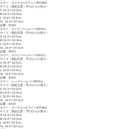
カラー：
ロイヤル×ホワイト(RYWH)
サイズ（測定位置：手のひらの長さ）
S 16.3〜18.0cm
M 18.0〜18.8cm
L 18.8〜19.6cm
XL 19.6〜20.3cm
品番：
B353
カラー：
ネイビー×シルバー(NVSL)
サイズ（測定位置：手のひらの長さ）
S 16.3〜18.0cm
M 18.0〜18.8cm
L 18.8〜19.6cm
XL 19.6〜20.3cm
品番：
B353
カラー：
ネイビー×シルバー(NVSL)
サイズ（測定位置：手のひらの長さ）
S 16.3〜18.0cm
M 18.0〜18.8cm
L 18.8〜19.6cm
XL 19.6〜20.3cm
品番：
B353
カラー：
レッド×シルバー(RDSL)
サイズ（測定位置：手のひらの長さ）
S 16.3〜18.0cm
M 18.0〜18.8cm
L 18.8〜19.6cm
XL 19.6〜20.3cm
品番：
B353
カラー：
ロイヤル×ホワイト(RYWH)
サイズ（測定位置：手のひらの長さ）
S 16.3〜18.0cm
M 18.0〜18.8cm
L 18.8〜19.6cm
XL 19.6〜20.3cm