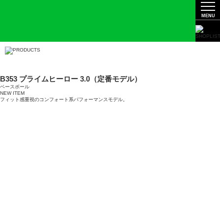
B353 プライムヒーロー 3.0（定番モデル）
ベースボール
NEW ITEM
フィット感重視のコンフォート系パフォーマンスモデル。