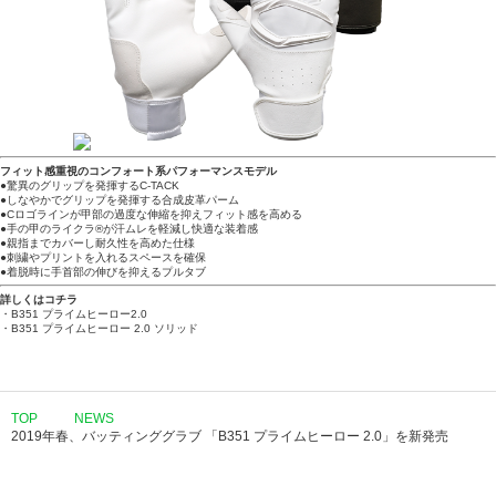
フィット感重視のコンフォート系パフォーマンスモデル
●驚異のグリップを発揮するC-TACK
●しなやかでグリップを発揮する合成皮革パーム
●Cロゴラインが甲部の過度な伸縮を抑えフィット感を高める
●手の甲のライクラ®が汗ムレを軽減し快適な装着感
●親指までカバーし耐久性を高めた仕様
●刺繍やプリントを入れるスペースを確保
●着脱時に手首部の伸びを抑えるプルタブ
詳しくはコチラ
・B351 プライムヒーロー2.0
・B351 プライムヒーロー 2.0 ソリッド
TOP
NEWS
2019年春、バッティンググラブ 「B351 プライムヒーロー 2.0」を新発売